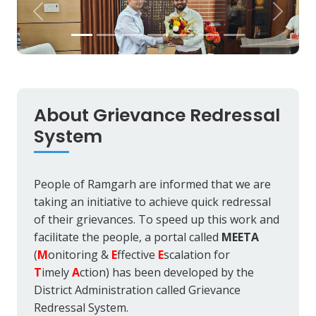
About Grievance Redressal
System
People of Ramgarh are informed that we are
taking an initiative to achieve quick redressal
of their grievances. To speed up this work and
facilitate the people, a portal called
MEETA
(
M
onitoring &
E
ffective
E
scalation for
T
imely
A
ction) has been developed by the
District Administration called Grievance
Redressal System.